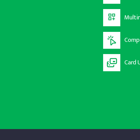
Multi
Compr
Card 