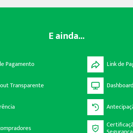
E ainda...
 de Pagamento
Link de P
out Transparente
Dashboard
rência
Antecipaç
Certificaç
compradores
Segurança 