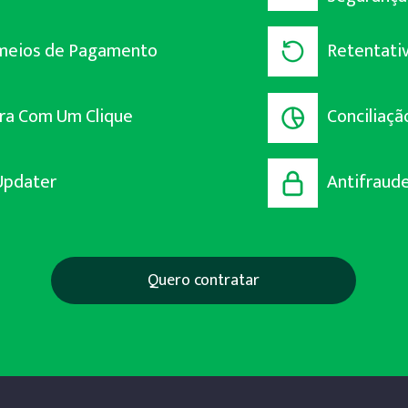
meios de Pagamento
Retentativ
a Com Um Clique
Conciliaçã
Updater
Antifraud
Quero contratar