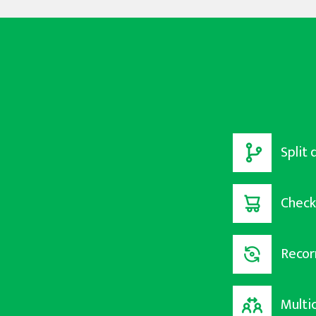
Split
Check
Recor
Multi