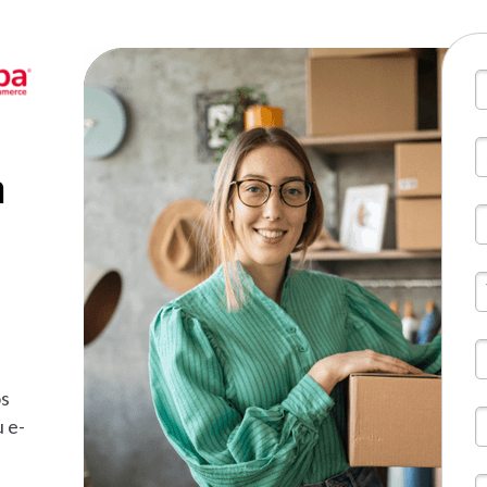
m
os
u e-